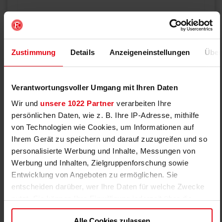
Zustimmung
Details
Anzeigeneinstellungen
Über
Verantwortungsvoller Umgang mit Ihren Daten
Wir und
unsere 1022 Partner
verarbeiten Ihre
persönlichen Daten, wie z. B. Ihre IP-Adresse, mithilfe
von Technologien wie Cookies, um Informationen auf
Ihrem Gerät zu speichern und darauf zuzugreifen und so
personalisierte Werbung und Inhalte, Messungen von
Werbung und Inhalten, Zielgruppenforschung sowie
Entwicklung von Angeboten zu ermöglichen. Sie
entscheiden darüber, wer Ihre Daten für welche Zwecke
nutzt. Sie können Ihre Einwilligung jederzeit über die
Cookie-Erklärung oder durch Klicken auf das Privacy
Alle Cookies zulassen