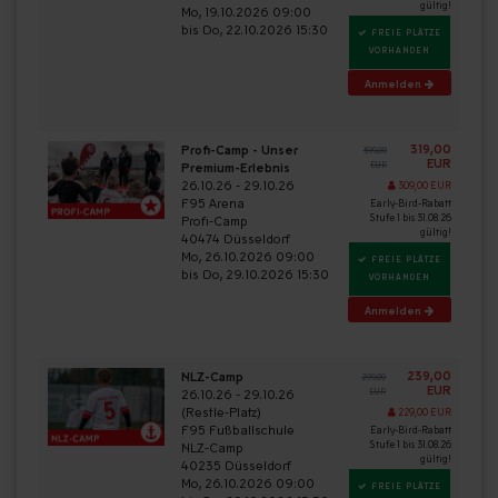
gültig!
Mo, 19.10.2026 09:00
bis Do, 22.10.2026 15:30
FREIE PLÄTZE
VORHANDEN
Anmelden
319,00
Profi-Camp - Unser
399,00
EUR
Premium-Erlebnis
EUR
26.10.26 - 29.10.26
309,00 EUR
F95 Arena
Early-Bird-Rabatt
Stufe 1 bis 31.08.26
Profi-Camp
gültig!
40474 Düsseldorf
Mo, 26.10.2026 09:00
FREIE PLÄTZE
bis Do, 29.10.2026 15:30
VORHANDEN
Anmelden
239,00
NLZ-Camp
299,00
EUR
26.10.26 - 29.10.26
EUR
(Restle-Platz)
229,00 EUR
F95 Fußballschule
Early-Bird-Rabatt
Stufe 1 bis 31.08.26
NLZ-Camp
gültig!
40235 Düsseldorf
Mo, 26.10.2026 09:00
FREIE PLÄTZE