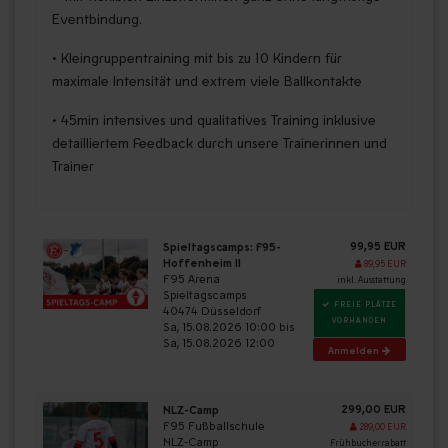
Eventbindung.
• Kleingruppentraining mit bis zu 10 Kindern für
maximale Intensität und extrem viele Ballkontakte
• 45min intensives und qualitatives Training inklusive
detailliertem Feedback durch unsere Trainerinnen und
Trainer
99,95 EUR
Spieltagscamps: F95-
Hoffenheim II
89,95 EUR
F95 Arena
inkl. Ausstattung
Spieltagscamps
FREIE PLÄTZE
40474 Düsseldorf
VORHANDEN
Sa, 15.08.2026 10:00 bis
Sa, 15.08.2026 12:00
Anmelden
299,00 EUR
NLZ-Camp
F95 Fußballschule
289,00 EUR
NLZ-Camp
Frühbucherrabatt