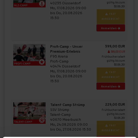
40235 Düsseldorf
gültig bis zum
30.06.26!
Mo, 17.08.2026 09:00
bis Do, 20.08.2026
FAST
15:30
AUSGEBUCHT
Anmelden
399,00 EUR
Profi-Camp - Unser
Premium-Erlebnis
389,00 EUR
F95 Arena
Frühbucherrabatt
Profi-Camp
gültig bis zum
30.06.26!
40474 Düsseldorf
Mo, 17.08.2026 09:00
FAST
bis Do, 20.08.2026
AUSGEBUCHT
15:30
Anmelden
229,00 EUR
Talent Camp Strümp
SSV Strümp
Frühbucherrabatt
Talent-Camp
gültig bis zum
30.06.26!
40670 Meerbusch
Mo, 24.08.2026 09:00
FAST
bis Do, 27.08.2026 15:30
AUSGEBUCHT