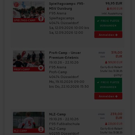
99,95 EUR
Spieltagscamps: F95-
MSV Duisburg
89,95 EUR
F95 Arena
inkl. Ausstattung
Spieltagscamps
FREIE PLÄTZE
40474 Düsseldorf
VORHANDEN
Sa, 12.09.2026 10:00 bis
Sa, 12.09.2026 12:00
Anmelden
319,00
Profi-Camp - Unser
399,00
EUR
Premium-Erlebnis
EUR
19.10.26 - 22.10.26
309,00 EUR
F95 Arena
Early-Bird-Rabatt
Stufe 1 bis 31.08.26
Profi-Camp
gültig!
40474 Düsseldorf
Mo, 19.10.2026 09:00
FREIE PLÄTZE
bis Do, 22.10.2026 15:30
VORHANDEN
Anmelden
239,00
NLZ-Camp
299,00
EUR
19.10.26 - 22.10.26
EUR
F95 Fußballschule
229,00 EUR
NLZ-Camp
Early-Bird-Rabatt
Stufe 1 bis 31.08.26
40235 Düsseldorf