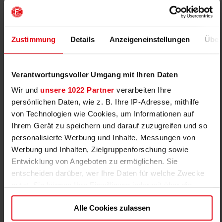
Anmelden
99,95 EUR
Spieltagscamps: F95-
Zustimmung
Details
Anzeigeneinstellungen
Über
VfB Stuttgart II
89,95 EUR
F95 Arena
inkl. Ausstattung
Spieltagscamps
FREIE PLÄTZE
40474 Düsseldorf
VORHANDEN
Fr, 28.08.2026 16:00 bis
Verantwortungsvoller Umgang mit Ihren Daten
Fr, 28.08.2026 18:00
Anmelden
Wir und
unsere 1022 Partner
verarbeiten Ihre
persönlichen Daten, wie z. B. Ihre IP-Adresse, mithilfe
29,95 EUR
Kleingruppentraining:
von Technologien wie Cookies, um Informationen auf
Jahrgänge 2019/20
Ihrem Gerät zu speichern und darauf zuzugreifen und so
FREIE PLÄTZE
F95-NLZ am Flinger
VORHANDEN
Broich 89
personalisierte Werbung und Inhalte, Messungen von
F95 Fußballschule
Anmelden
Werbung und Inhalten, Zielgruppenforschung sowie
Schwerpunkttraining
40235 Düsseldorf
Entwicklung von Angeboten zu ermöglichen. Sie
So, 06.09.2026 10:00
entscheiden darüber, wer Ihre Daten für welche Zwecke
bis So, 06.09.2026 11:00
nutzt. Sie können Ihre Einwilligung jederzeit über die
29,95 EUR
Kleingruppentraining:
Cookie-Erklärung oder durch Klicken auf das Privacy
Jahrgänge 2016/17/18
Alle Cookies zulassen
FAST
Trigger Symbol ändern oder widerrufen
F95-NLZ am Flinger
AUSGEBUCHT
Broich 89