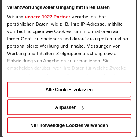
Talent Camp Strümp
Verantwortungsvoller Umgang mit Ihren Daten
SSV Strümp
Talent-Camp
Wir und
unsere 1022 Partner
verarbeiten Ihre
24.08.2026 bis 27.08.2026 (4 Tage)
persönlichen Daten, wie z. B. Ihre IP-Adresse, mithilfe
von Technologien wie Cookies, um Informationen auf
Ihrem Gerät zu speichern und darauf zuzugreifen und so
personalisierte Werbung und Inhalte, Messungen von
FAST AUSGEBUCHT
Werbung und Inhalten, Zielgruppenforschung sowie
Anmeldeschluss 21. August 2026, 09:00 Uhr
Entwicklung von Angeboten zu ermöglichen. Sie
entscheiden darüber, wer Ihre Daten für welche Zwecke
229,00 EUR
Anmelden
nutzt. Sie können Ihre Einwilligung jederzeit über die
Frühbucherrabatt gültig bis
zum 30.06.26!
Cookie-Erklärung oder durch Klicken auf das Privacy
Alle Cookies zulassen
Trigger Symbol ändern oder widerrufen
Wenn Sie es erlauben, würden wir auch gerne:
Anpassen
Informationen über Ihre geografische Lage
erfassen, welche bis auf einige Meter genau sein
Nur notwendige Cookies verwenden
können
Ihr Gerät durch aktives Scannen nach bestimmten