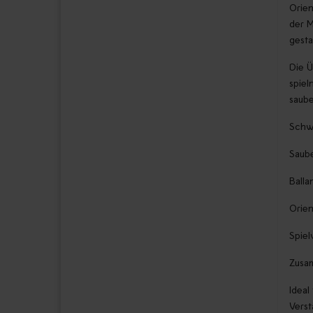
Orien
der M
gesta
Die Ü
spiel
saube
Schw
Saube
Balla
Orien
Spiel
Zusa
Ideal
Verst