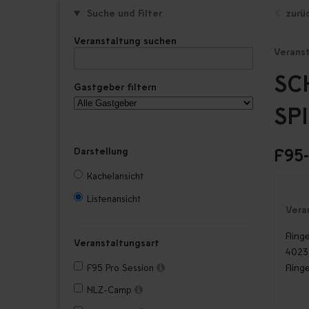
Suche und Filter
zurü
Veranstaltung suchen
Verans
SC
Gastgeber filtern
SP
F95
Darstellung
Kachelansicht
Listenansicht
Vera
Fling
Veranstaltungsart
4023
F95 Pro Session
Fling
NLZ-Camp