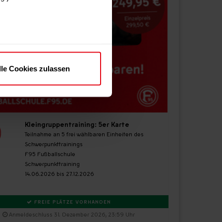
au sein können
zieren
lle Cookies zulassen
hre Präferenzen im
Abschnitt
 Medien anbieten zu können
ies, wenn Sie unsere
Kleingruppentraining: 5er Karte
Teilnahme an 5 frei wählbaren Einheiten des
Schwerpunkttrainings
F95 Fußballschule
Schwerpunkttraining
14.06.2026 bis 27.12.2026
FREIE PLÄTZE VORHANDEN
Anmeldeschluss 31. Dezember 2026, 23:59 Uhr