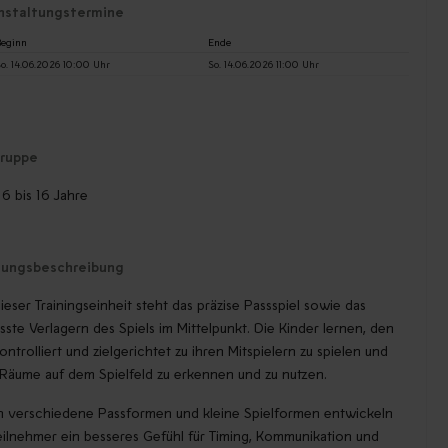
nstaltungstermine
eginn
Ende
o. 14.06.2026 10:00 Uhr
So. 14.06.2026 11:00 Uhr
gruppe
: 6 bis 16 Jahre
tungsbeschreibung
ieser Trainingseinheit steht das präzise Passspiel sowie das
ste Verlagern des Spiels im Mittelpunkt. Die Kinder lernen, den
kontrolliert und zielgerichtet zu ihren Mitspielern zu spielen und
 Räume auf dem Spielfeld zu erkennen und zu nutzen.
 verschiedene Passformen und kleine Spielformen entwickeln
eilnehmer ein besseres Gefühl für Timing, Kommunikation und