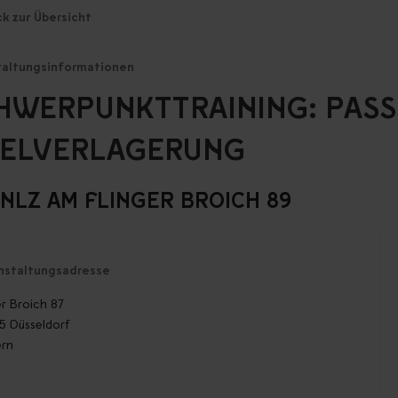
ck zur Übersicht
taltungsinformationen
HWERPUNKTTRAINING: PASS
IELVERLAGERUNG
-NLZ AM FLINGER BROICH 89
nstaltungsadresse
er Broich 87
5 Düsseldorf
ern