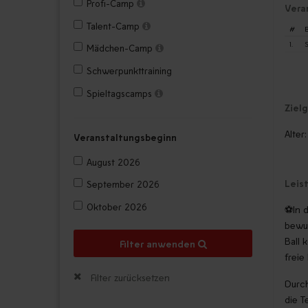
Profi-Camp
Vera
Talent-Camp
#
B
1.
S
Mädchen-Camp
Schwerpunkttraining
Spieltagscamps
Ziel
Alter
Veranstaltungsbeginn
August 2026
Leis
September 2026
Oktober 2026
⚽In d
bewus
Ball 
Filter anwenden
freie
Filter zurücksetzen
Durch
die T