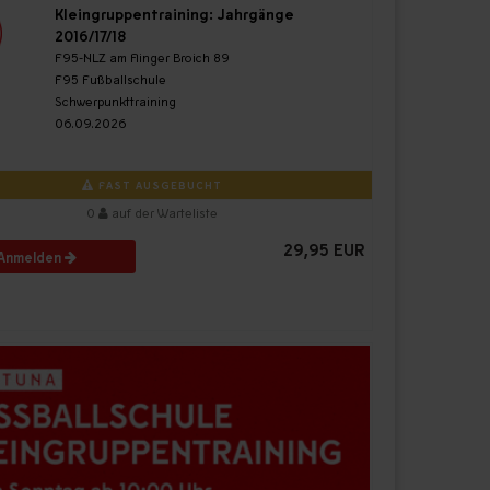
Kleingruppentraining: Jahrgänge
2016/17/18
F95-NLZ am Flinger Broich 89
F95 Fußballschule
Schwerpunkttraining
06.09.2026
FAST AUSGEBUCHT
0
auf der Warteliste
29,95 EUR
Anmelden