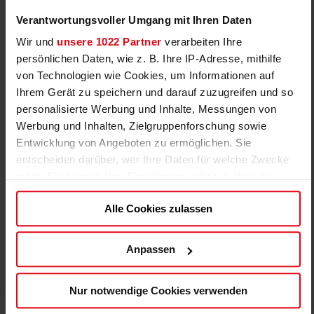
Förderung von Selbstvertrauen, Teamgeist und Fair
Verantwortungsvoller Umgang mit Ihren Daten
Play
Wir und
unsere 1022 Partner
verarbeiten Ihre
Pädagogisch geschulte, lizensierte Trainerinnen und
persönlichen Daten, wie z. B. Ihre IP-Adresse, mithilfe
Trainer
von Technologien wie Cookies, um Informationen auf
Ihrem Gerät zu speichern und darauf zuzugreifen und so
Betreuung mit Herz und Verstand – auch neben dem
personalisierte Werbung und Inhalte, Messungen von
Platz
Werbung und Inhalten, Zielgruppenforschung sowie
🍽️ Rundum versorgt
Entwicklung von Angeboten zu ermöglichen. Sie
entscheiden darüber, wer Ihre Daten für welche Zwecke
Tägliches Mittagessen durch Bio-Caterer
nutzt. Sie können Ihre Einwilligung jederzeit über die
Obst- und Getränkestationen
Cookie-Erklärung oder durch Klicken auf das Privacy
Alle Cookies zulassen
Trigger Symbol ändern oder widerrufen
Betreuung auch außerhalb der Trainingszeiten
Wenn Sie es erlauben, würden wir auch gerne:
🎁 Das ist inklusive
Anpassen
Informationen über Ihre geografische Lage
4 Tage Fußball pur
erfassen, welche bis auf einige Meter genau sein
Nur notwendige Cookies verwenden
können
Individuell anpassbares F95-Trainingsoutfit (Trikot,
Ihr Gerät durch aktives Scannen nach bestimmten