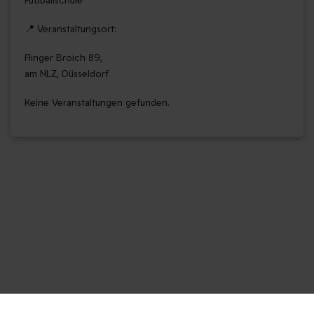
📍 Veranstaltungsort:
Flinger Broich 89,
am NLZ, Düsseldorf
Keine Veranstaltungen gefunden.