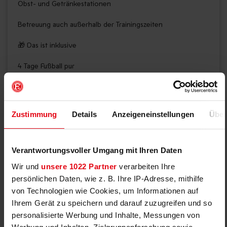
Obst- und Getränkestationen
Betreuung auch außerhalb der Trainingszeiten
🎁 Das ist inklusive
4 Tage Fußball pur
F95-Trainingsoutfit (Trikot, Hose, Stutzen)
Teilnehmerurkunde & kleines Überraschungs-Giveaway
Zustimmung
Details
Anzeigeneinstellungen
Über
Betreuung durch erfahrene Trainer*innen der Fortuna
Fußballschule
Verantwortungsvoller Umgang mit Ihren Daten
📍 Veranstaltungsort:
Wir und
unsere 1022 Partner
verarbeiten Ihre
persönlichen Daten, wie z. B. Ihre IP-Adresse, mithilfe
Flinger Broich 89,
von Technologien wie Cookies, um Informationen auf
am NLZ, Düsseldorf
Ihrem Gerät zu speichern und darauf zuzugreifen und so
⚽ F95 Mädchen-Camp
personalisierte Werbung und Inhalte, Messungen von