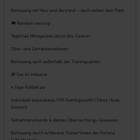
zu können und die Zugriffe auf unsere Website zu
Betreuung mit Herz und Verstand – auch neben dem Platz
analysieren. Sie geben Einwilligung zu unseren Cookies,
wenn Sie unsere Webseite weiterhin nutzen. Ihre
🍽️ Rundum versorgt
Einstellungen können Sie jederzeit ändern.
Tägliches Mittagessen durch Bio-Caterer
Obst- und Getränkestationen
Betreuung auch außerhalb der Trainingszeiten
🎁 Das ist inklusive
4 Tage Fußball pur
Individuell anpassbares F95-Trainingsoutfit (Trikot, Hose,
Stutzen)
Teilnehmerurkunde & kleines Überraschungs-Giveaway
Betreuung durch erfahrene Trainer*innen der Fortuna
Fußballschule