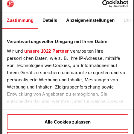
Zustimmung
Details
Anzeigeneinstellungen
Über
Verantwortungsvoller Umgang mit Ihren Daten
Wir und
unsere 1022 Partner
verarbeiten Ihre
persönlichen Daten, wie z. B. Ihre IP-Adresse, mithilfe
von Technologien wie Cookies, um Informationen auf
Ihrem Gerät zu speichern und darauf zuzugreifen und so
personalisierte Werbung und Inhalte, Messungen von
Werbung und Inhalten, Zielgruppenforschung sowie
Entwicklung von Angeboten zu ermöglichen. Sie
entscheiden darüber, wer Ihre Daten für welche Zwecke
nutzt. Sie können Ihre Einwilligung jederzeit über die
Cookie-Erklärung oder durch Klicken auf das Privacy
Alle Cookies zulassen
Trigger Symbol ändern oder widerrufen