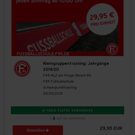
Kleingruppentraining: Jahrgänge
2019/20
F95-NLZ am Flinger Broich 89
F95 Fußballschule
Schwerpunkttraining
06.09.2026
FREIE PLÄTZE VORHANDEN
0
auf der Warteliste
29,95 EUR
Anmelden