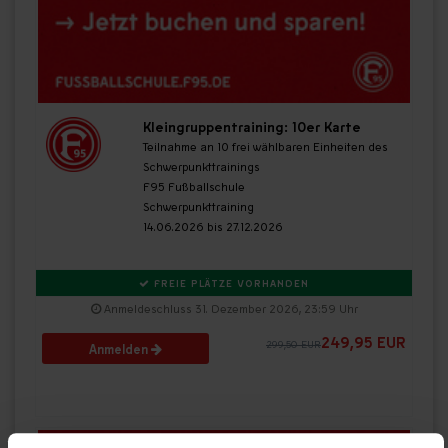
Kleingruppentraining: 10er Karte
Teilnahme an 10 frei wählbaren Einheiten des
Schwerpunkttrainings
F95 Fußballschule
Schwerpunkttraining
14.06.2026 bis 27.12.2026
FREIE PLÄTZE VORHANDEN
Anmeldeschluss 31. Dezember 2026, 23:59 Uhr
249,95 EUR
299,50 EUR
Anmelden