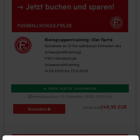
Kleingruppentraining: 10er Karte
Teilnahme an 10 frei wählbaren Einheiten des
Schwerpunkttrainings
F95 Fußballschule
Schwerpunkttraining
14.06.2026 bis 27.12.2026
FREIE PLÄTZE VORHANDEN
Anmeldeschluss 31. Dezember 2026, 23:59 Uhr
249,95 EUR
299,50 EUR
Anmelden