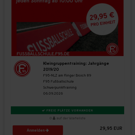
Kleingruppentraining: Jahrgänge
2019/20
F95-NLZ am Flinger Broich 89
F95 Fußballschule
Schwerpunkttraining
06.09.2026
FREIE PLÄTZE VORHANDEN
0
auf der Warteliste
29,95 EUR
Anmelden