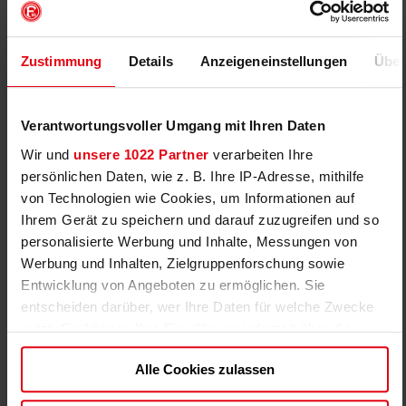
Zustimmung
Details
Anzeigeneinstellungen
Über
Verantwortungsvoller Umgang mit Ihren Daten
Wir und
unsere 1022 Partner
verarbeiten Ihre
persönlichen Daten, wie z. B. Ihre IP-Adresse, mithilfe
von Technologien wie Cookies, um Informationen auf
Ihrem Gerät zu speichern und darauf zuzugreifen und so
personalisierte Werbung und Inhalte, Messungen von
Werbung und Inhalten, Zielgruppenforschung sowie
Entwicklung von Angeboten zu ermöglichen. Sie
entscheiden darüber, wer Ihre Daten für welche Zwecke
nutzt. Sie können Ihre Einwilligung jederzeit über die
Cookie-Erklärung oder durch Klicken auf das Privacy
Alle Cookies zulassen
Trigger Symbol ändern oder widerrufen