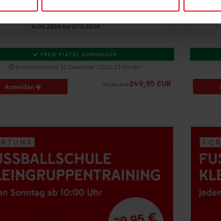
F95 Fußballschule
Schwerpunkttraining
14.06.2026 bis 27.12.2026
nhalte und Anzeigen zu personalisieren, Funktionen für soziale
Website zu analysieren. Sie geben Einwilligung zu unseren Cook
FREIE PLÄTZE VORHANDEN
hre Einstellungen können Sie jederzeit ändern.
Anmeldeschluss 31. Dezember 2026, 23:59 Uhr
249,95 EUR
299,50 EUR
Anmelden