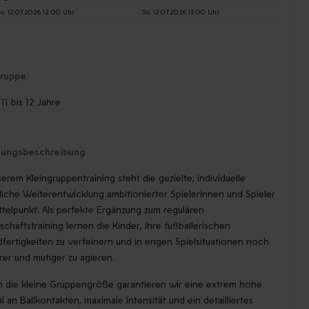
o. 12.07.2026 12:00 Uhr
So. 12.07.2026 13:00 Uhr
gruppe
 11 bis 12 Jahre
tungsbeschreibung
serem Kleingruppentraining steht die gezielte, individuelle
liche Weiterentwicklung ambitionierter Spielerinnen und Spieler
ttelpunkt. Als perfekte Ergänzung zum regulären
chaftstraining lernen die Kinder, ihre fußballerischen
fertigkeiten zu verfeinern und in engen Spielsituationen noch
rer und mutiger zu agieren.
 die kleine Gruppengröße garantieren wir eine extrem hohe
l an Ballkontakten, maximale Intensität und ein detailliertes