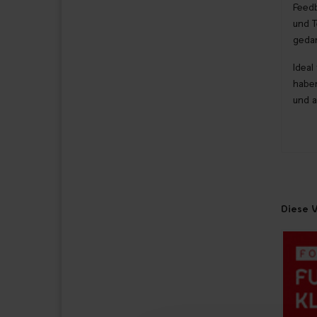
Feedb
und T
gedan
Ideal
haben
und a
Diese V