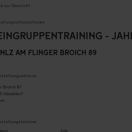
ck zur Übersicht
taltungsinformationen
EINGRUPPENTRAINING - JAH
-NLZ AM FLINGER BROICH 89
nstaltungsadresse
er Broich 87
5 Düsseldorf
ern
nstaltungstermine
eginn
Ende