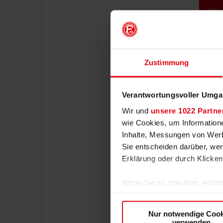
Zustimmung
Verantwortungsvoller Umgan
Wir und
unsere 1022 Partne
wie Cookies, um Information
Inhalte, Messungen von Werb
Sie entscheiden darüber, wer
Erklärung oder durch Klicken
Wenn Sie es erlauben, würde
Informationen über Ih
Ihr Gerät durch aktiv
Nur notwendige Cook
Erfahren Sie mehr darüber, w
verwenden