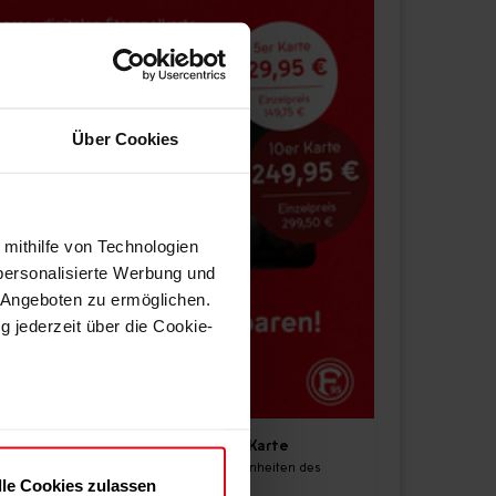
Über Cookies
 mithilfe von Technologien
personalisierte Werbung und
 Angeboten zu ermöglichen.
g jederzeit über die Cookie-
au sein können
Kleingruppentraining: 5er Karte
zieren
Teilnahme an 5 frei wählbaren Einheiten des
lle Cookies zulassen
Schwerpunkttrainings
hre Präferenzen im
Abschnitt