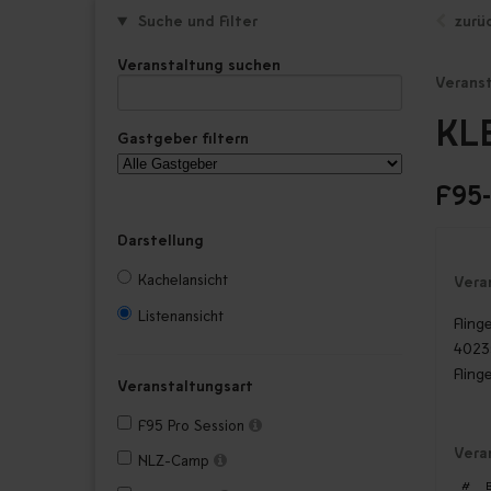
Suche und Filter
zurü
Veranstaltung suchen
Verans
KL
Gastgeber filtern
F95
Darstellung
Kachelansicht
Vera
Listenansicht
Fling
4023
Fling
Veranstaltungsart
F95 Pro Session
Vera
NLZ-Camp
#
B