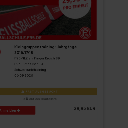
Kleingruppentraining: Jahrgänge
2016/17/18
F95-NLZ am Flinger Broich 89
F95 Fußballschule
Schwerpunkttraining
06.09.2026
FAST AUSGEBUCHT
0
auf der Warteliste
29,95 EUR
Anmelden