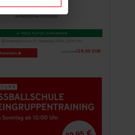
F95 Fußballschule
Schwerpunkttraining
14.06.2026 bis 27.12.2026
 Medien anbieten zu können
ies, wenn Sie unsere
FREIE PLÄTZE VORHANDEN
Anmeldeschluss 31. Dezember 2026, 23:59 Uhr
129,95 EUR
149,75 EUR
Anmelden