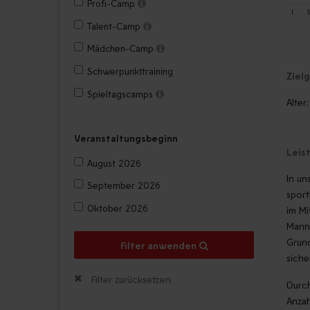
Profi-Camp
1.
S
Talent-Camp
Mädchen-Camp
Schwerpunkttraining
Ziel
Spieltagscamps
Alter:
Veranstaltungsbeginn
Leis
August 2026
In un
September 2026
sport
Oktober 2026
im Mi
Manns
Grund
Filter anwenden
siche
Filter zurücksetzen
Durch
Anzah