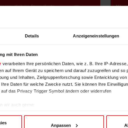
Details
Anzeigeneinstellungen
g mit Ihren Daten
r
verarbeiten Ihre persönlichen Daten, wie z. B. Ihre IP-Adresse,
en auf Ihrem Gerät zu speichern und darauf zuzugreifen und so 
ung und Inhalten, Zielgruppenforschung sowie Entwicklung von
 Ihre Daten für welche Zwecke nutzt. Sie können Ihre Einwilligun
 auf das Privacy Trigger Symbol ändern oder widerrufen
n wir auch gerne:
re geografische Lage erfassen, welche bis auf einige Meter gen
Kleingruppentraining: 10er Karte
es Scannen nach bestimmten Merkmalen (Fingerprinting) identifi
Teilnahme an 10 frei wählbaren Einheiten des
ies
Anpassen
A
Schwerpunkttrainings
ie Ihre persönlichen Daten verarbeitet werden, und legen Sie I