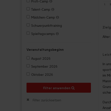
Profi-Camp
1.
S
Talent-Camp
Mädchen-Camp
Schwerpunkttraining
Ziel
Spieltagscamps
Alter
Veranstaltungsbeginn
Leis
August 2026
In un
September 2026
sport
Oktober 2026
im Mi
Manns
Grund
Filter anwenden
siche
Filter zurücksetzen
Durch
Anzah