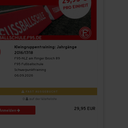
Kleingruppentraining: Jahrgänge
2016/17/18
F95-NLZ am Flinger Broich 89
F95 Fußballschule
Schwerpunkttraining
06.09.2026
FAST AUSGEBUCHT
0
auf der Warteliste
29,95 EUR
Anmelden