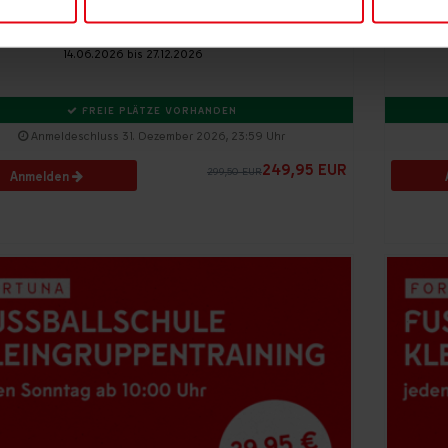
F95 Fußballschule
Schwerpunkttraining
14.06.2026 bis 27.12.2026
nhalte und Anzeigen zu personalisieren, Funktionen für soziale
Website zu analysieren. Sie geben Einwilligung zu unseren Cook
FREIE PLÄTZE VORHANDEN
hre Einstellungen können Sie jederzeit ändern.
Anmeldeschluss 31. Dezember 2026, 23:59 Uhr
249,95 EUR
299,50 EUR
Anmelden