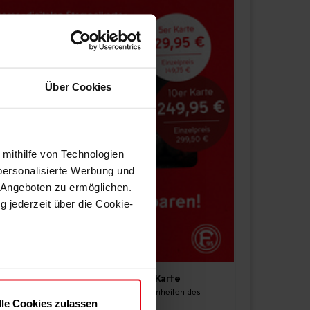
Über Cookies
 mithilfe von Technologien
personalisierte Werbung und
 Angeboten zu ermöglichen.
g jederzeit über die Cookie-
au sein können
Kleingruppentraining: 5er Karte
zieren
Teilnahme an 5 frei wählbaren Einheiten des
lle Cookies zulassen
Schwerpunkttrainings
hre Präferenzen im
Abschnitt