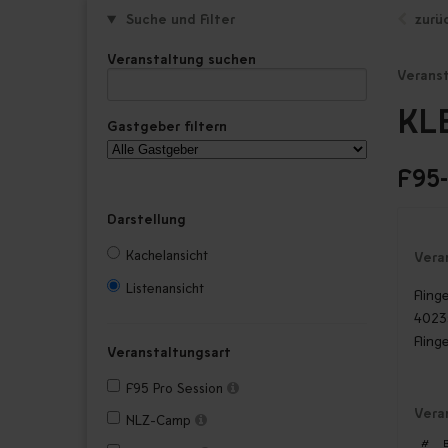
Suche und Filter
zurü
Veranstaltung suchen
Verans
KL
Gastgeber filtern
F95
Darstellung
Kachelansicht
Vera
Listenansicht
Fling
4023
Fling
Veranstaltungsart
F95 Pro Session
Vera
NLZ-Camp
#
B