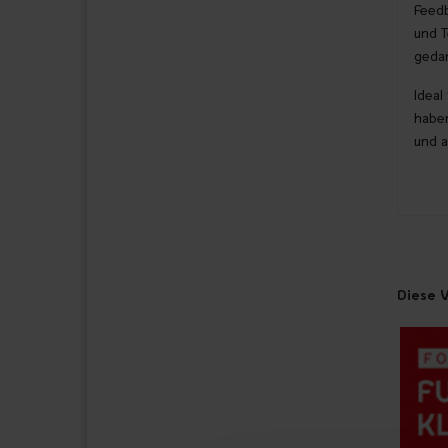
Feedb
und T
gedan
Ideal
haben
und a
Diese V