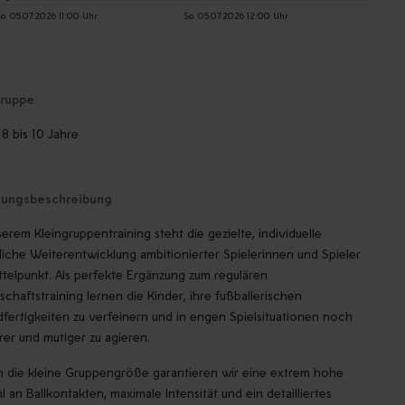
o. 05.07.2026 11:00 Uhr
So. 05.07.2026 12:00 Uhr
gruppe
: 8 bis 10 Jahre
tungsbeschreibung
serem Kleingruppentraining steht die gezielte, individuelle
liche Weiterentwicklung ambitionierter Spielerinnen und Spieler
ttelpunkt. Als perfekte Ergänzung zum regulären
chaftstraining lernen die Kinder, ihre fußballerischen
fertigkeiten zu verfeinern und in engen Spielsituationen noch
rer und mutiger zu agieren.
 die kleine Gruppengröße garantieren wir eine extrem hohe
l an Ballkontakten, maximale Intensität und ein detailliertes