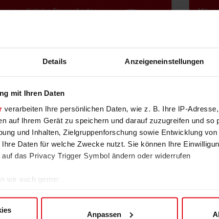
Details
Anzeigeneinstellungen
g mit Ihren Daten
r
verarbeiten Ihre persönlichen Daten, wie z. B. Ihre IP-Adresse,
en auf Ihrem Gerät zu speichern und darauf zuzugreifen und so 
ung und Inhalten, Zielgruppenforschung sowie Entwicklung von
 Ihre Daten für welche Zwecke nutzt. Sie können Ihre Einwilligun
 auf das Privacy Trigger Symbol ändern oder widerrufen
n wir auch gerne:
re geografische Lage erfassen, welche bis auf einige Meter gen
Kleingruppentraining: 10er Karte
es Scannen nach bestimmten Merkmalen (Fingerprinting) identifi
Teilnahme an 10 frei wählbaren Einheiten des
ies
Anpassen
A
Schwerpunkttrainings
ie Ihre persönlichen Daten verarbeitet werden, und legen Sie I