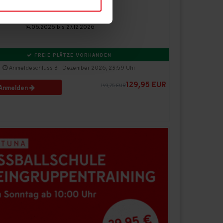
F95 Fußballschule
Schwerpunkttraining
14.06.2026 bis 27.12.2026
 Medien anbieten zu können
ies, wenn Sie unsere
FREIE PLÄTZE VORHANDEN
Anmeldeschluss 31. Dezember 2026, 23:59 Uhr
129,95 EUR
149,75 EUR
Anmelden