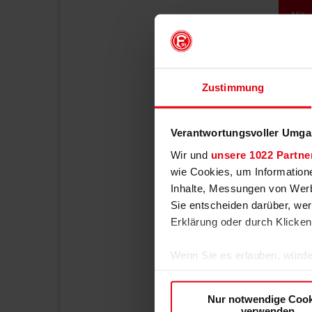
Zustimmung
Verantwortungsvoller Umgan
Wir und
unsere 1022 Partne
wie Cookies, um Information
Inhalte, Messungen von Werb
Sie entscheiden darüber, wer
Erklärung oder durch Klicken
Wenn Sie es erlauben, würde
Informationen über Ih
Ihr Gerät durch aktiv
Nur notwendige Cook
Erfahren Sie mehr darüber, w
verwenden