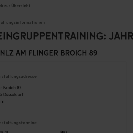
ck zur Übersicht
taltungsinformationen
EINGRUPPENTRAINING: JAHR
-NLZ AM FLINGER BROICH 89
nstaltungsadresse
er Broich 87
5 Düsseldorf
ern
nstaltungstermine
eginn
Ende