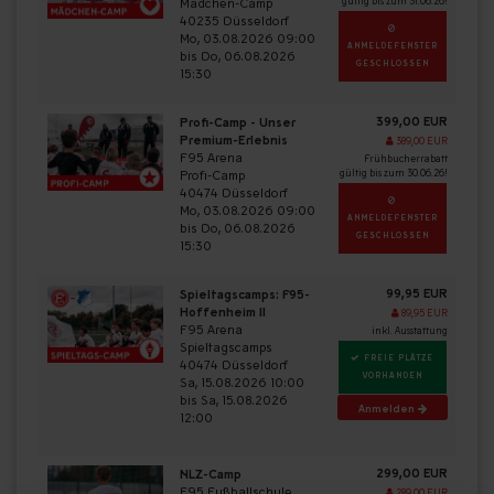
Mädchen-Camp
gültig bis zum 31.06.26!
40235 Düsseldorf
Mo, 03.08.2026 09:00
ANMELDEFENSTER
bis Do, 06.08.2026
GESCHLOSSEN
15:30
399,00 EUR
Profi-Camp - Unser
Premium-Erlebnis
389,00 EUR
F95 Arena
Frühbucherrabatt
Profi-Camp
gültig bis zum 30.06.26!
40474 Düsseldorf
Mo, 03.08.2026 09:00
ANMELDEFENSTER
bis Do, 06.08.2026
GESCHLOSSEN
15:30
99,95 EUR
Spieltagscamps: F95-
Hoffenheim II
89,95 EUR
F95 Arena
inkl. Ausstattung
Spieltagscamps
FREIE PLÄTZE
40474 Düsseldorf
VORHANDEN
Sa, 15.08.2026 10:00
bis Sa, 15.08.2026
Anmelden
12:00
299,00 EUR
NLZ-Camp
F95 Fußballschule
289,00 EUR