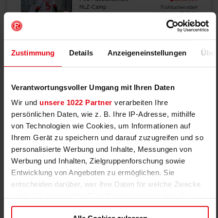
NLZ-Camp
Frühbucherrabatt
40235 Düsseldorf
gültig bis zum 30.06.26!
Mo, 17.08.2026 09:00
FAST
bis Do, 20.08.2026
AUSGEBUCHT
15:30
Anmelden
Zustimmung
Details
Anzeigeneinstellungen
Über
399,00 EUR
Profi-Camp - Unser
Premium-Erlebnis
389,00 EUR
Verantwortungsvoller Umgang mit Ihren Daten
F95 Arena
Frühbucherrabatt
Profi-Camp
gültig bis zum 30.06.26!
Wir und
unsere 1022 Partner
verarbeiten Ihre
40474 Düsseldorf
FAST
persönlichen Daten, wie z. B. Ihre IP-Adresse, mithilfe
Mo, 17.08.2026 09:00
AUSGEBUCHT
bis Do, 20.08.2026
von Technologien wie Cookies, um Informationen auf
15:30
Anmelden
Ihrem Gerät zu speichern und darauf zuzugreifen und so
personalisierte Werbung und Inhalte, Messungen von
Werbung und Inhalten, Zielgruppenforschung sowie
229,00 EUR
Talent Camp Strümp
SSV Strümp
Frühbucherrabatt
Entwicklung von Angeboten zu ermöglichen. Sie
Talent-Camp
gültig bis zum 30.06.26!
entscheiden darüber, wer Ihre Daten für welche Zwecke
40670 Meerbusch
FAST
Mo, 24.08.2026 09:00
nutzt. Sie können Ihre Einwilligung jederzeit über die
AUSGEBUCHT
bis Do, 27.08.2026
Cookie-Erklärung oder durch Klicken auf das Privacy
15:30
Anmelden