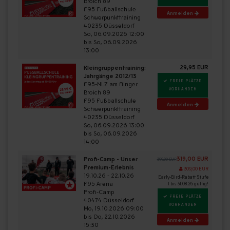
Broich 89
F95 Fußballschule
Anmelden
Schwerpunkttraining
40235 Düsseldorf
So, 06.09.2026 12:00
bis So, 06.09.2026
13:00
29,95 EUR
Kleingruppentraining:
Jahrgänge 2012/13
FREIE PLÄTZE
F95-NLZ am Flinger
VORHANDEN
Broich 89
F95 Fußballschule
Anmelden
Schwerpunkttraining
40235 Düsseldorf
So, 06.09.2026 13:00
bis So, 06.09.2026
14:00
319,00 EUR
Profi-Camp - Unser
399,00 EUR
Premium-Erlebnis
309,00 EUR
19.10.26 - 22.10.26
Early-Bird-Rabatt Stufe
F95 Arena
1 bis 31.08.26 gültig!
Profi-Camp
FREIE PLÄTZE
40474 Düsseldorf
VORHANDEN
Mo, 19.10.2026 09:00
bis Do, 22.10.2026
Anmelden
15:30