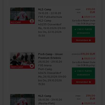
239,00
NLZ-Camp
299,00
EUR
19.10.26 - 22.10.26
EUR
F95 Fußballschule
229,00 EUR
NLZ-Camp
Early-Bird-Rabatt Stufe
1 bis 31.08.26 gültig!
40235 Düsseldorf
Mo, 19.10.2026 09:00
FREIE PLÄTZE
bis Do, 22.10.2026
VORHANDEN
15:30
Anmelden
319,00 EUR
Profi-Camp - Unser
399,00 EUR
Premium-Erlebnis
309,00 EUR
26.10.26 - 29.10.26
Early-Bird-Rabatt Stufe
F95 Arena
1 bis 31.08.26 gültig!
Profi-Camp
FREIE PLÄTZE
40474 Düsseldorf
VORHANDEN
Mo, 26.10.2026 09:00
bis Do, 29.10.2026
Anmelden
15:30
239,00
NLZ-Camp
299,00
EUR
26.10.26 - 29.10.26
EUR
(Restle-Platz)
229,00 EUR