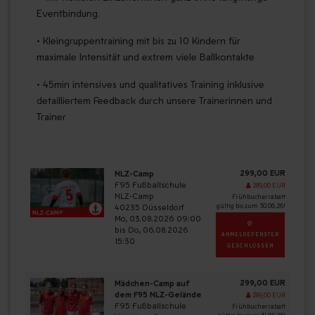
Eventbindung.
• Kleingruppentraining mit bis zu 10 Kindern für
maximale Intensität und extrem viele Ballkontakte
• 45min intensives und qualitatives Training inklusive
detailliertem Feedback durch unsere Trainerinnen und
Trainer
299,00 EUR
NLZ-Camp
F95 Fußballschule
289,00 EUR
NLZ-Camp
Frühbucherrabatt
40235 Düsseldorf
gültig bis zum 30.06.26!
Mo, 03.08.2026 09:00
bis Do, 06.08.2026
ANMELDEFENSTER
15:30
GESCHLOSSEN
299,00 EUR
Mädchen-Camp auf
dem F95 NLZ-Gelände
289,00 EUR
F95 Fußballschule
Frühbucherrabatt