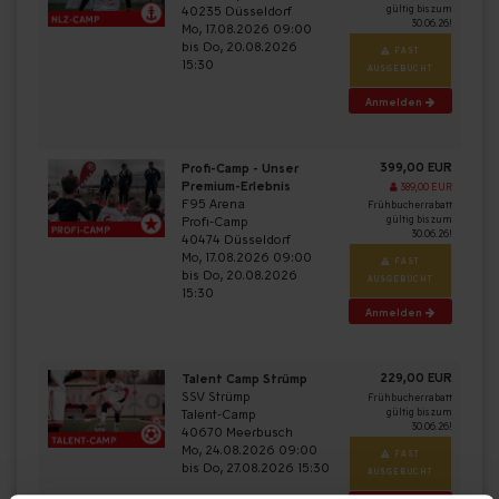
40235 Düsseldorf
gültig bis zum
30.06.26!
Mo, 17.08.2026 09:00
bis Do, 20.08.2026
FAST
15:30
AUSGEBUCHT
Anmelden
399,00 EUR
Profi-Camp - Unser
Premium-Erlebnis
389,00 EUR
F95 Arena
Frühbucherrabatt
Profi-Camp
gültig bis zum
30.06.26!
40474 Düsseldorf
Mo, 17.08.2026 09:00
FAST
bis Do, 20.08.2026
AUSGEBUCHT
15:30
Anmelden
229,00 EUR
Talent Camp Strümp
SSV Strümp
Frühbucherrabatt
Talent-Camp
gültig bis zum
30.06.26!
40670 Meerbusch
Mo, 24.08.2026 09:00
FAST
bis Do, 27.08.2026 15:30
AUSGEBUCHT