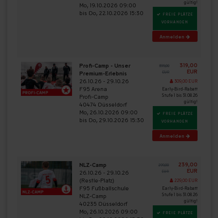
gültig!
Mo, 19.10.2026 09:00
bis Do, 22.10.2026 15:30
FREIE PLÄTZE
VORHANDEN
Anmelden
319,00
Profi-Camp - Unser
399,00
EUR
Premium-Erlebnis
EUR
26.10.26 - 29.10.26
309,00 EUR
F95 Arena
Early-Bird-Rabatt
Stufe 1 bis 31.08.26
Profi-Camp
gültig!
40474 Düsseldorf
Mo, 26.10.2026 09:00
FREIE PLÄTZE
bis Do, 29.10.2026 15:30
VORHANDEN
Anmelden
239,00
NLZ-Camp
299,00
EUR
26.10.26 - 29.10.26
EUR
(Restle-Platz)
229,00 EUR
F95 Fußballschule
Early-Bird-Rabatt
Stufe 1 bis 31.08.26
NLZ-Camp
gültig!
40235 Düsseldorf
Mo, 26.10.2026 09:00
FREIE PLÄTZE