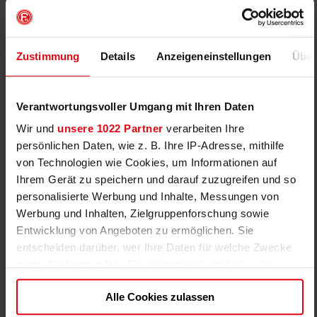
Anmelden
99,95 EUR
Spieltagscamps: F95-
Zustimmung
Details
Anzeigeneinstellungen
Über
VfB Stuttgart II
89,95 EUR
F95 Arena
inkl. Ausstattung
Spieltagscamps
FREIE PLÄTZE
40474 Düsseldorf
VORHANDEN
Fr, 28.08.2026 16:00 bis
Verantwortungsvoller Umgang mit Ihren Daten
Fr, 28.08.2026 18:00
Anmelden
Wir und
unsere 1022 Partner
verarbeiten Ihre
persönlichen Daten, wie z. B. Ihre IP-Adresse, mithilfe
29,95 EUR
Kleingruppentraining:
von Technologien wie Cookies, um Informationen auf
Jahrgänge 2019/20
Ihrem Gerät zu speichern und darauf zuzugreifen und so
FREIE PLÄTZE
F95-NLZ am Flinger
VORHANDEN
Broich 89
personalisierte Werbung und Inhalte, Messungen von
F95 Fußballschule
Anmelden
Werbung und Inhalten, Zielgruppenforschung sowie
Schwerpunkttraining
40235 Düsseldorf
Entwicklung von Angeboten zu ermöglichen. Sie
So, 06.09.2026 10:00
entscheiden darüber, wer Ihre Daten für welche Zwecke
bis So, 06.09.2026 11:00
nutzt. Sie können Ihre Einwilligung jederzeit über die
29,95 EUR
Kleingruppentraining:
Cookie-Erklärung oder durch Klicken auf das Privacy
Jahrgänge 2016/17/18
Alle Cookies zulassen
FAST
Trigger Symbol ändern oder widerrufen
F95-NLZ am Flinger
AUSGEBUCHT
Broich 89