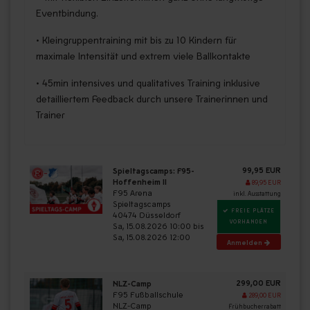
Eventbindung.
• Kleingruppentraining mit bis zu 10 Kindern für
maximale Intensität und extrem viele Ballkontakte
• 45min intensives und qualitatives Training inklusive
detailliertem Feedback durch unsere Trainerinnen und
Trainer
99,95 EUR
Spieltagscamps: F95-
Hoffenheim II
89,95 EUR
F95 Arena
inkl. Ausstattung
Spieltagscamps
FREIE PLÄTZE
40474 Düsseldorf
VORHANDEN
Sa, 15.08.2026 10:00 bis
Sa, 15.08.2026 12:00
Anmelden
299,00 EUR
NLZ-Camp
F95 Fußballschule
289,00 EUR
NLZ-Camp
Frühbucherrabatt