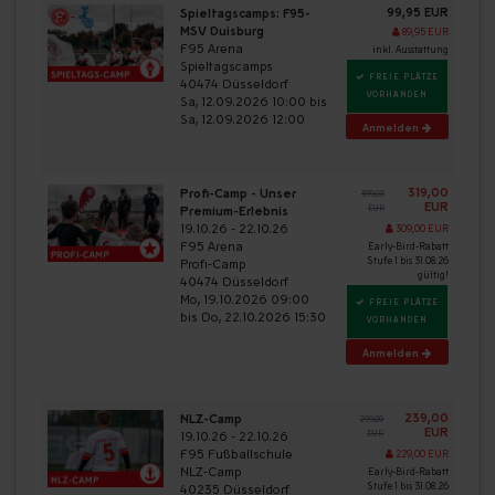
99,95 EUR
Spieltagscamps: F95-
MSV Duisburg
89,95 EUR
F95 Arena
inkl. Ausstattung
Spieltagscamps
FREIE PLÄTZE
40474 Düsseldorf
VORHANDEN
Sa, 12.09.2026 10:00 bis
Sa, 12.09.2026 12:00
Anmelden
319,00
Profi-Camp - Unser
399,00
EUR
Premium-Erlebnis
EUR
19.10.26 - 22.10.26
309,00 EUR
F95 Arena
Early-Bird-Rabatt
Stufe 1 bis 31.08.26
Profi-Camp
gültig!
40474 Düsseldorf
Mo, 19.10.2026 09:00
FREIE PLÄTZE
bis Do, 22.10.2026 15:30
VORHANDEN
Anmelden
239,00
NLZ-Camp
299,00
EUR
19.10.26 - 22.10.26
EUR
F95 Fußballschule
229,00 EUR
NLZ-Camp
Early-Bird-Rabatt
Stufe 1 bis 31.08.26
40235 Düsseldorf